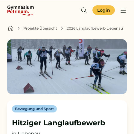
Login
Identität & Angebot
Projekte Übersicht
2026 Langlaufbewerb Liebenau
Projekte & Aktuelles
Schulgemeinschaft
Orientierung
Zur Terminübersicht
Bewegung und Sport
Zum Schulkompass
Hitziger Langlaufbewerb
Zur Aufnahme
in Liebenau