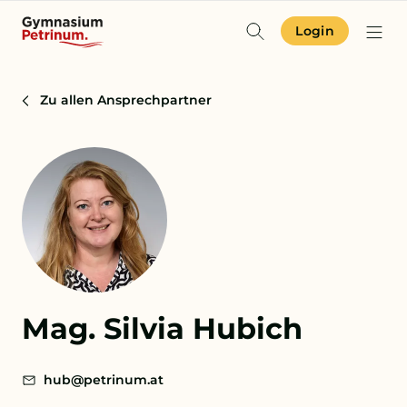
Login
Identität & Angebot
Zu allen Ansprechpartner
Projekte & Aktuelles
Schulgemeinschaft
Orientierung
Zur Terminübersicht
Mag. Silvia Hubich
Zum Schulkompass
Zur Aufnahme
hub@petrinum.at