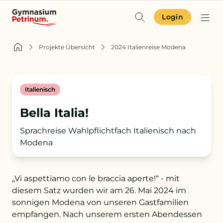
Login
Identität & Angebot
Projekte Übersicht
2024 Italienreise Modena
Projekte & Aktuelles
Italienisch
Schulgemeinschaft
Bella Italia!
Orientierung
Sprachreise Wahlpflichtfach Italienisch nach
Modena
Zur Terminübersicht
„Vi aspettiamo con le braccia aperte!“ - mit
Zum Schulkompass
diesem Satz wurden wir am 26. Mai 2024 im
sonnigen Modena von unseren Gastfamilien
Zur Aufnahme
empfangen. Nach unserem ersten Abendessen