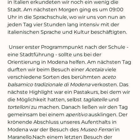
in Italien erkundeten wir noch ein wenig die
Stadt. Am nächsten Morgen ging es um 09:00
Uhr in die Sprachschule, wo wir uns von nun an
+43 732 736 581 - 4411
jeden Tag vier Stunden lang intensiv mit der
italienischen Sprache und Kultur beschäftigten.
schule@petrinum.at
Unser erster Programmpunkt nach der Schule -
Stellenangebote
eine Stadtführung - sollte uns bei der
Orientierung in Modena helfen. Am nächsten Tag
Logout
durften wir beim Besuch einer
Acetaia
viele
verschiedene Sorten des berühmten
aceto
balsamico tradizionale di Modena
verkosten. Das
nächste Highlight war ein Pastakurs, bei dem wir
die Möglichkeit hatten, selbst
tagliatelle
und
tortelloni
zu machen. Danach ließen wir den Tag
gemeinsam bei einem
aperitivo
ausklingen. Der
krönende Abschluss unseres Aufenthalts in
Modena war der Besuch des
Museo Ferrari
in
Maranello.Nach einem letzten Besuch der