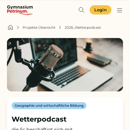
Login
Identität & Angebot
Projekte Übersicht
2026_Wetterpodcast
Projekte & Aktuelles
Schulgemeinschaft
Orientierung
Zur Terminübersicht
Geographie und wirtschaftliche Bildung
Zum Schulkompass
Wetterpodcast
Zur Aufnahme
die 5c beschäftigt sich mit