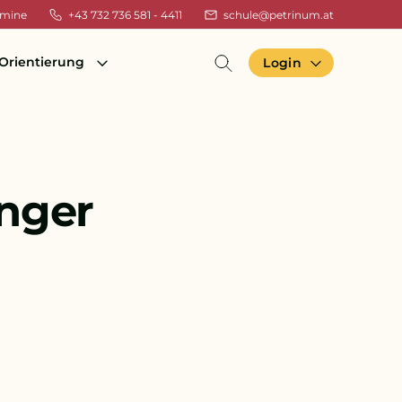
rmine
+43 732 736 581 - 4411
schule@petrinum.at
Orientierung
Login
inger