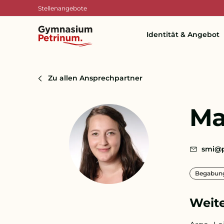
Stellenangebote
Identität & Angebot
Zu allen Ansprechpartner
Ma
smi@p
Begabung
Weite