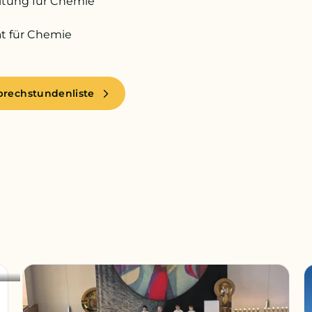
itung für Chemie
t für Chemie
prechstundenliste