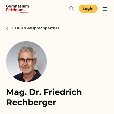
Login
Identität & Angebot
Zu allen Ansprechpartner
Projekte & Aktuelles
Schulgemeinschaft
Orientierung
Zur Terminübersicht
Mag. Dr. Friedrich
Zum Schulkompass
Rechberger
Zur Aufnahme