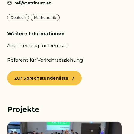
ref@petrinum.at
+43 732 736 581 - 4411
Deutsch
Mathematik
schule@petrinum.at
Weitere Informationen
Arge-Leitung für Deutsch
Stellenangebote
Referent für Verkehrserziehung
Logout
Zur Sprechstundenliste
Projekte