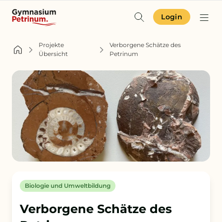
Login
Identität & Angebot
Projekte
Verborgene Schätze des
Übersicht
Petrinum
Projekte & Aktuelles
Schulgemeinschaft
Orientierung
Zur Terminübersicht
Zum Schulkompass
Biologie und Umweltbildung
Zur Aufnahme
Verborgene Schätze des