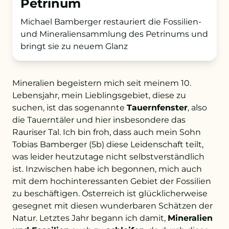
Petrinum
Michael Bamberger restauriert die Fossilien-
+43 732 736 581 - 4411
und Mineraliensammlung des Petrinums und
bringt sie zu neuem Glanz
schule@petrinum.at
Stellenangebote
Mineralien begeistern mich seit meinem 10.
Lebensjahr, mein Lieblingsgebiet, diese zu
Logout
suchen, ist das sogenannte
Tauernfenster
, also
die Tauerntäler und hier insbesondere das
Rauriser Tal. Ich bin froh, dass auch mein Sohn
Tobias Bamberger (5b) diese Leidenschaft teilt,
was leider heutzutage nicht selbstverständlich
ist. Inzwischen habe ich begonnen, mich auch
mit dem hochinteressanten Gebiet der Fossilien
zu beschäftigen. Österreich ist glücklicherweise
gesegnet mit diesen wunderbaren Schätzen der
Natur. Letztes Jahr begann ich damit,
Mineralien