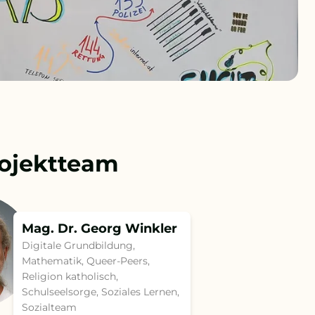
ojektteam
Mag. Dr. Georg Winkler
Digitale Grundbildung,
Mathematik, Queer-Peers,
Religion katholisch,
Schulseelsorge, Soziales Lernen,
Sozialteam