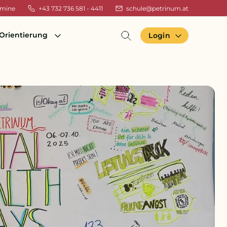
rmine
+43 732 736 581 - 4411
schule@petrinum.at
Orientierung
Login