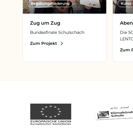
Begabungs­förderung
Kunst 
Zug um Zug
Aben
Bundesfinale Schulschach
Die 5
LENT
Zum Projekt
Zum P