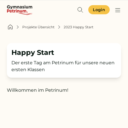
Login
Identität & Angebot
Projekte Übersicht
2023 Happy Start
Projekte & Aktuelles
Happy Start
Schulgemeinschaft
Der erste Tag am Petrinum für unsere neuen
Orientierung
ersten Klassen
Willkommen im Petrinum!
Zur Terminübersicht
Zum Schulkompass
Zur Aufnahme