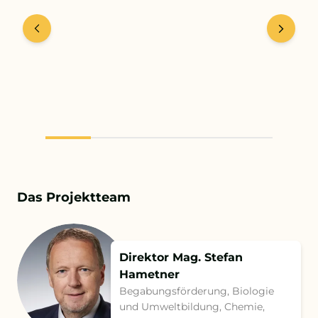
+43 732 736 581 - 4411
schule@petrinum.at
Stellenangebote
Logout
Das Projektteam
Direktor Mag. Stefan
Hametner
Begabungs­förderung, Biologie
und Umweltbildung, Chemie,