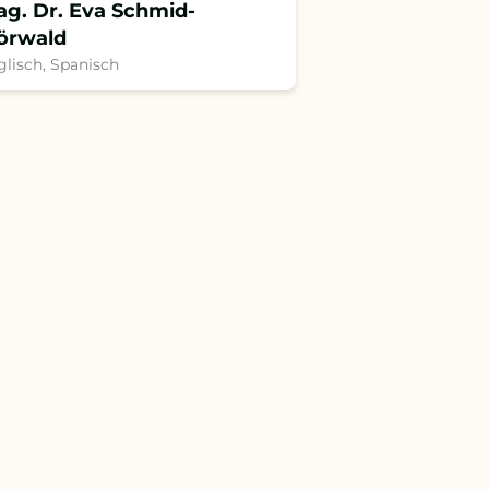
g. Dr. Eva Schmid-
örwald
glisch, Spanisch