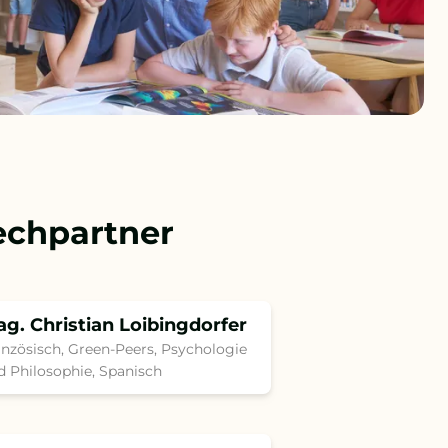
echpartner
g. Christian Loibingdorfer
anzösisch, Green-Peers, Psychologie
d Philosophie, Spanisch