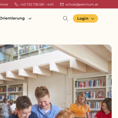
rmine
+43 732 736 581 - 4411
schule@petrinum.at
Orientierung
Login