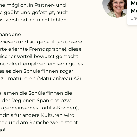
Ma
e möglich, in Partner- und
M
e geübt und gefestigt, auch
En
stverständlich nicht fehlen.
orhandene
iesen und aufgebaut (an unserer
erte erlernte Fremdsprache), diese
gischer Vorteil bewusst gemacht
 nur drei Lernjahren ein sehr gutes
es es den Schüler*innen sogar
 zu maturieren (Maturaniveau A2).
 lernen die Schüler*innen die
alt der Regionen Spaniens bzw.
h gemeinsames Tortilla-Kochen),
ndnis für andere Kulturen wird
rache und am Spracherwerb steht
go!