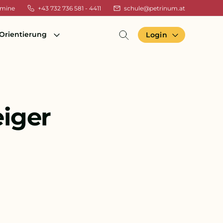
rmine
+43 732 736 581 - 4411
schule@petrinum.at
Orientierung
Login
iger