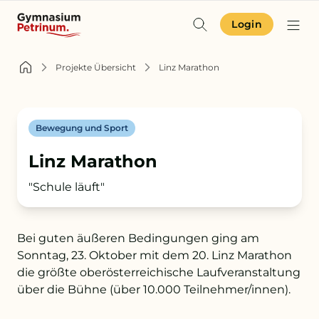
Login
Identität & Angebot
Projekte Übersicht
Linz Marathon
Projekte & Aktuelles
Bewegung und Sport
Schulgemeinschaft
Linz Marathon
Orientierung
"Schule läuft"
Bei guten äußeren Bedingungen ging am
Zur Terminübersicht
Sonntag, 23. Oktober mit dem 20. Linz Marathon
Zum Schulkompass
die größte oberösterreichische Laufveranstaltung
über die Bühne (über 10.000 Teilnehmer/innen).
Zur Aufnahme