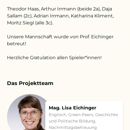
Theodor Haas, Arthur Irrmann (beide 2a), Daja
Sallam (2c), Adrian Irrmann, Katharina Kliment,
+43 732 736 581 - 4411
Moritz Siegl (alle 3c).
schule@petrinum.at
Unsere Mannschaft wurde von Prof. Eichinger
betreut!
Stellenangebote
Herzliche Gratulation allen Spieler*innen!
Logout
Das Projektteam
Mag. Lisa Eichinger
Englisch, Green-Peers, Geschichte
und Politische Bildung,
Nachmittagsbetreuung