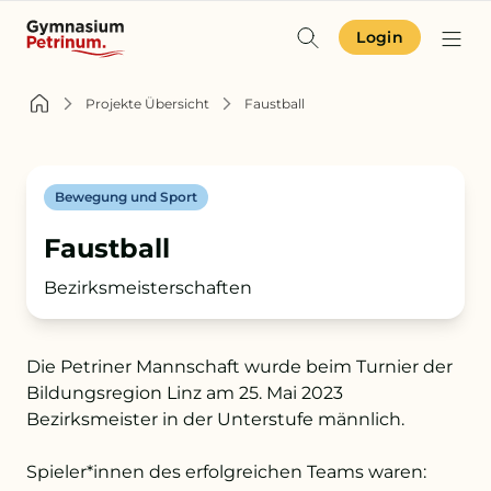
Login
Identität & Angebot
Projekte Übersicht
Faustball
Projekte & Aktuelles
Bewegung und Sport
Schulgemeinschaft
Faustball
Orientierung
Bezirksmeisterschaften
Die Petriner Mannschaft wurde beim Turnier der
Zur Terminübersicht
Bildungsregion Linz am 25. Mai 2023
Zum Schulkompass
Bezirksmeister in der Unterstufe männlich.
Zur Aufnahme
Spieler*innen des erfolgreichen Teams waren: