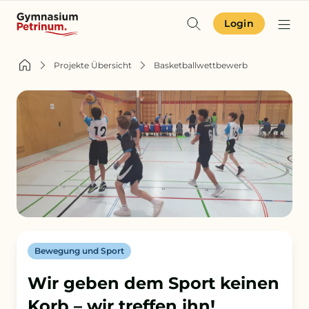
Login
Identität & Angebot
Projekte Übersicht
Basketballwettbewerb
Projekte & Aktuelles
Schulgemeinschaft
Orientierung
Zur Terminübersicht
Bewegung und Sport
Zum Schulkompass
Wir geben dem Sport keinen
Zur Aufnahme
Korb – wir treffen ihn!