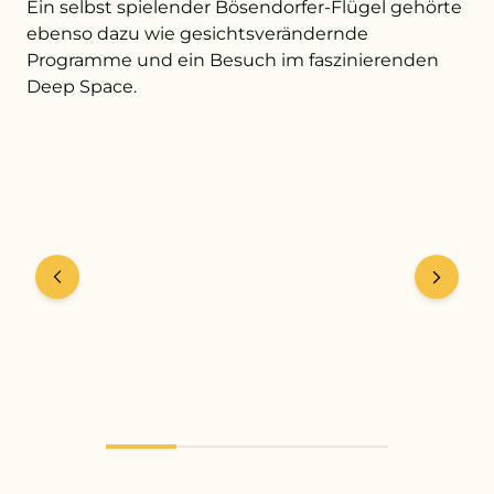
Ein selbst spielender Bösendorfer-Flügel gehörte
ebenso dazu wie gesichtsverändernde
Programme und ein Besuch im faszinierenden
+43 732 736 581 - 4411
Deep Space.
schule@petrinum.at
Stellenangebote
Logout