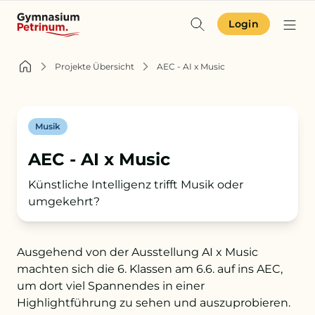
Login
Identität & Angebot
Projekte Übersicht
AEC - AI x Music
Projekte & Aktuelles
Musik
Schulgemeinschaft
AEC - AI x Music
Orientierung
Künstliche Intelligenz trifft Musik oder
umgekehrt?
Zur Terminübersicht
Ausgehend von der Ausstellung AI x Music
Zum Schulkompass
machten sich die 6. Klassen am 6.6. auf ins AEC,
um dort viel Spannendes in einer
Zur Aufnahme
Highlightführung zu sehen und auszuprobieren.