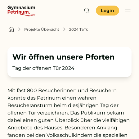
Login
Identität & Angebot
Projekte Übersicht
2024 TaTü
Projekte & Aktuelles
Wir öffnen unsere Pforten
Schulgemeinschaft
Tag der offenen Tür 2024
Orientierung
Mit fast 800 Besucherinnen und Besuchern
konnte das Petrinum einen wahren
Zur Terminübersicht
Besucheransturm beim diesjährigen Tag der
offenen Tür verzeichnen. Das Publikum bekam
Zum Schulkompass
dabei einen guten Überblick über die vielfältigen
Zur Aufnahme
Angebote des Hauses. Besonderen Anklang
fanden bei den Volksschulkindern die speziellen