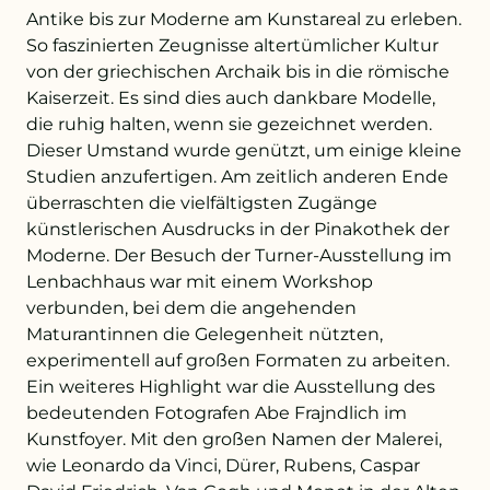
Antike bis zur Moderne am Kunstareal zu erleben.
So faszinierten Zeugnisse altertümlicher Kultur
+43 732 736 581 - 4411
von der griechischen Archaik bis in die römische
Kaiserzeit. Es sind dies auch dankbare Modelle,
schule@petrinum.at
die ruhig halten, wenn sie gezeichnet werden.
Dieser Umstand wurde genützt, um einige kleine
Stellenangebote
Studien anzufertigen. Am zeitlich anderen Ende
überraschten die vielfältigsten Zugänge
Logout
künstlerischen Ausdrucks in der Pinakothek der
Moderne. Der Besuch der Turner-Ausstellung im
Lenbachhaus war mit einem Workshop
verbunden, bei dem die angehenden
Maturantinnen die Gelegenheit nützten,
experimentell auf großen Formaten zu arbeiten.
Ein weiteres Highlight war die Ausstellung des
bedeutenden Fotografen Abe Frajndlich im
Kunstfoyer. Mit den großen Namen der Malerei,
wie Leonardo da Vinci, Dürer, Rubens, Caspar