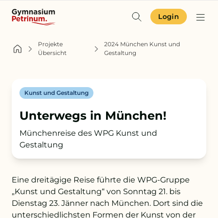
Login
Identität & Angebot
Projekte
2024 München Kunst und
Übersicht
Gestaltung
Projekte & Aktuelles
Schulgemeinschaft
Kunst und Gestaltung
Unterwegs in München!
Orientierung
Münchenreise des WPG Kunst und
Gestaltung
Zur Terminübersicht
Eine dreitägige Reise führte die WPG-Gruppe
Zum Schulkompass
„Kunst und Gestaltung“ von Sonntag 21. bis
Zur Aufnahme
Dienstag 23. Jänner nach München. Dort sind die
unterschiedlichsten Formen der Kunst von der