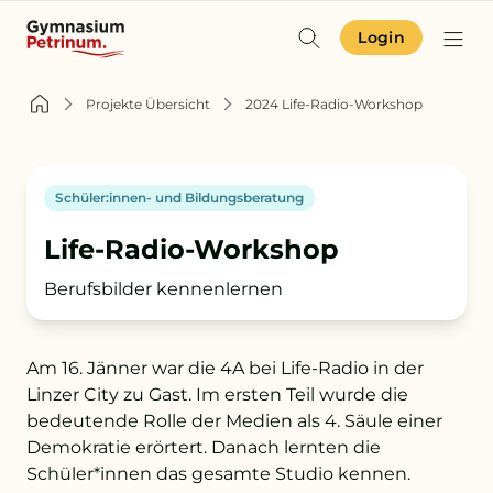
Login
Identität & Angebot
Projekte Übersicht
2024 Life-Radio-Workshop
Projekte & Aktuelles
Schüler:innen- und Bildungsberatung
Schulgemeinschaft
Life-Radio-Workshop
Orientierung
Berufsbilder kennenlernen
Am 16. Jänner war die 4A bei Life-Radio in der
Zur Terminübersicht
Linzer City zu Gast. Im ersten Teil wurde die
Zum Schulkompass
bedeutende Rolle der Medien als 4. Säule einer
Demokratie erörtert. Danach lernten die
Zur Aufnahme
Schüler*innen das gesamte Studio kennen.