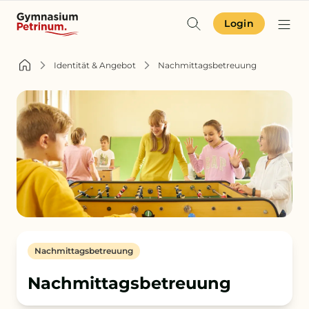
Login
Identität & Angebot
Identität & Angebot
Nachmittagsbetreuung
Projekte & Aktuelles
Schulgemeinschaft
Orientierung
Zur Terminübersicht
Nachmittagsbetreuung
Zum Schulkompass
Nachmittagsbetreuung
Zur Aufnahme