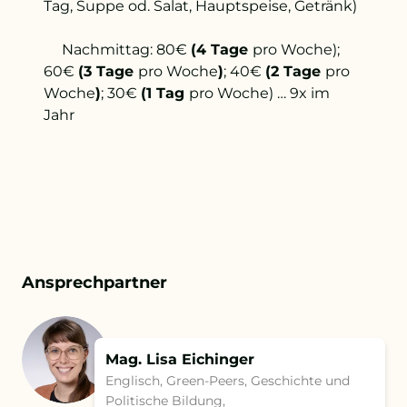
Tag, Suppe od. Salat, Hauptspeise, Getränk)
Nachmittag: 80€
(4 Tage
pro Woche);
60€
(3 Tage
pro Woche
)
; 40€
(2 Tage
pro
Woche
)
; 30€
(1 Tag
pro Woche) … 9x im
Jahr
Ansprechpartner
Mag. Lisa Eichinger
Englisch, Green-Peers, Geschichte und
Politische Bildung,