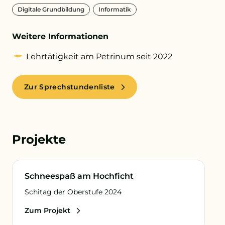
Digitale Grundbildung
Informatik
+43 732 736 581 - 4411
Weitere Informationen
schule@petrinum.at
Lehrtätigkeit am Petrinum seit 2022
Stellenangebote
Zur Sprechstundenliste
Logout
Projekte
Bewegung und Sport
Schneespaß am Hochficht
Schitag der Oberstufe 2024
Zum Projekt