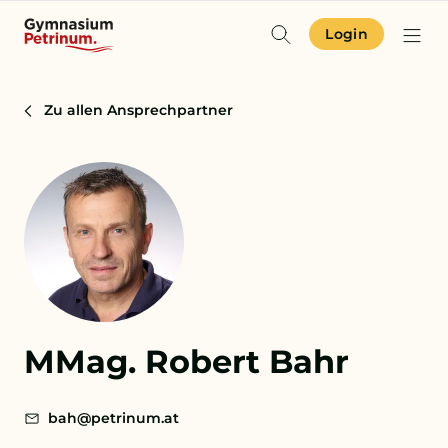
Login
Identität & Angebot
Zu allen Ansprechpartner
Projekte & Aktuelles
Schulgemeinschaft
Orientierung
Zur Terminübersicht
MMag. Robert Bahr
Zum Schulkompass
Zur Aufnahme
bah@petrinum.at